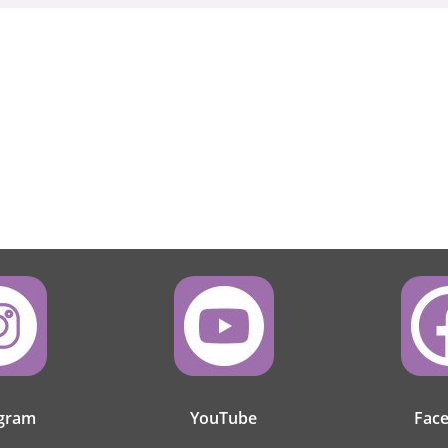
agram
YouTube
Fac