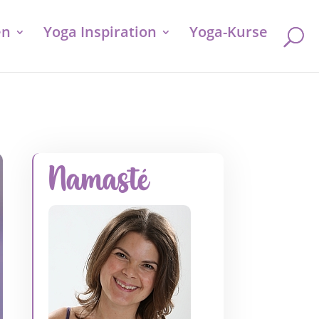
en
Yoga Inspiration
Yoga-Kurse
Namasté