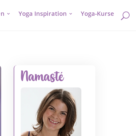
en
Yoga Inspiration
Yoga-Kurse
Namasté