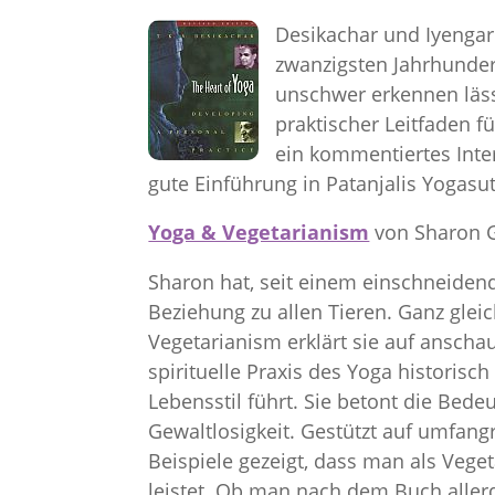
Desikachar und Iyengar
zwanzigsten Jahrhundert
unschwer erkennen lässt
praktischer Leitfaden f
ein kommentiertes Inte
gute Einführung in Patanjalis Yogasu
Yoga & Vegetarianism
von Sharon G
Sharon hat, seit einem einschneidend
Beziehung zu allen Tieren. Ganz gleic
Vegetarianism erklärt sie auf anscha
spirituelle Praxis des Yoga historisc
Lebensstil führt. Sie betont die Bede
Gewaltlosigkeit. Gestützt auf umfa
Beispiele gezeigt, dass man als Vege
leistet. Ob man nach dem Buch allerd