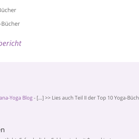
Bücher
-Bücher
bericht
Diana-Yoga Blog
- […] >> Lies auch Teil II der Top 10 Yoga-Büc
en