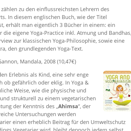
 zählen zu den einflussreichsten Lehrern des
s. In diesem englischen Buch, wie der Titel
, erhält man eigentlich 3 Bücher in einem: ein
ür die eigene Yoga-Practice inkl. Atmung und Bandhas
rview zur klassischen Yoga-Philosophie, sowie eine
tra, den grundlegenden Yoga-Text.
annon, Mandala, 2008 (10,47€)
en Erlebnis als Kind, eine sehr enge
h ob gefährlich oder eklig. In Yoga &
uliche Weise, wie die physische und
h und strukturell zu einem vegetarischen
utung der Kenntnis des „
Ahimsa
“, der
ngreiche Untersuchungen werden
tarier einen erheblich Beitrag für den Umweltschutz
ings Vegetarier wird, bleibt dennoch jedem selbst