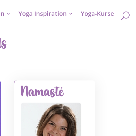
en
Yoga Inspiration
Yoga-Kurse
ds
Namasté