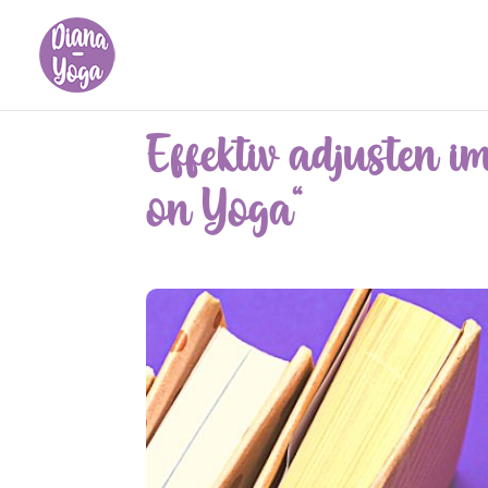
Effektiv adjusten 
on Yoga“