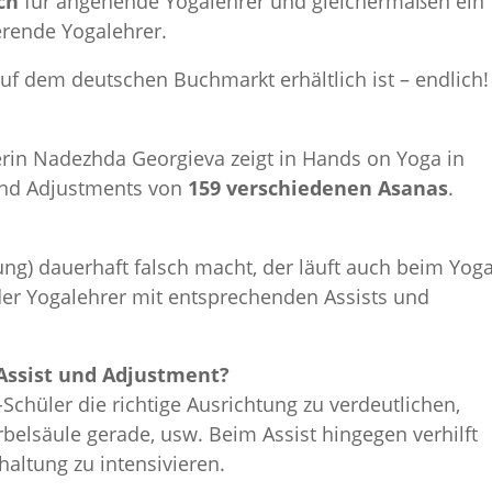
uch
für angehende Yogalehrer und gleichermaßen ein
erende Yogalehrer.
 auf dem deutschen Buchmarkt erhältlich ist – endlich!
erin Nadezhda Georgieva zeigt in Hands on Yoga in
und Adjustments von
159 verschiedenen Asanas
.
ung) dauerhaft falsch macht, der läuft auch beim Yog
t der Yogalehrer mit entsprechenden Assists und
 Assist und Adjustment?
chüler die richtige Ausrichtung zu verdeutlichen,
belsäule gerade, usw. Beim Assist hingegen verhilft
altung zu intensivieren.