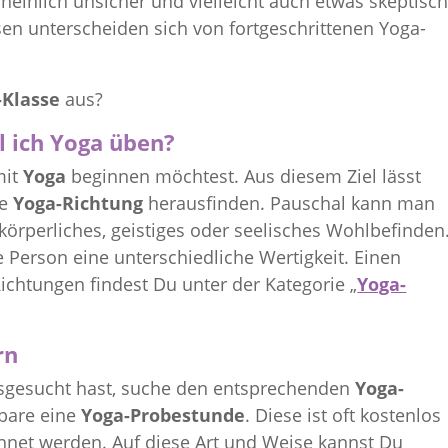
cheinlich unsicher und vielleicht auch etwas skeptisch
sen unterscheiden sich von fortgeschrittenen Yoga-
-Klasse
aus?
ll ich Yoga üben?
mit
Yoga
beginnen möchtest. Aus diesem Ziel lässt
ie
Yoga-Richtung
herausfinden. Pauschal kann man
 körperliches, geistiges oder seelisches Wohlbefinden
e Person eine unterschiedliche Wertigkeit. Einen
ichtungen findest Du unter der Kategorie „
Yoga-
rn
gesucht hast, suche den entsprechenden
Yoga-
bare eine
Yoga-Probestunde
. Diese ist oft kostenlos
hnet werden. Auf diese Art und Weise kannst Du