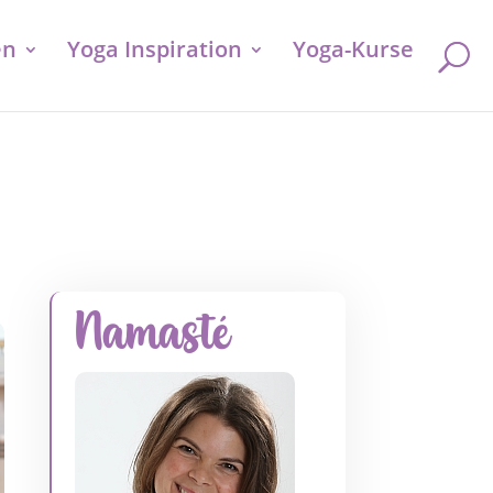
en
Yoga Inspiration
Yoga-Kurse
Namasté