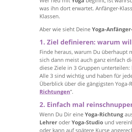
Wer neu mit
Yoga
beginnt, ist wahrs
was ihn dort erwartet. Anfänger-Klas
Klassen.
Aber wie sieht Deine
Yoga-Anfänger
1. Ziel definieren: warum wi
Finde heraus, warum Du überhaupt 
sich dann meist auch ganz einfach d
diese Ziele in 3 Gruppen unterteilen:
Alle 3 sind wichtig und haben für jed
Überblick über die gängigsten Yoga-R
Richtungen
“.
2. Einfach mal reinschnuppe
Wenn Du Dir eine
Yoga-Richtung
aus
Lehrer
oder
Yoga-Studio
und verein
oder kann auf spätere Kurse angerec