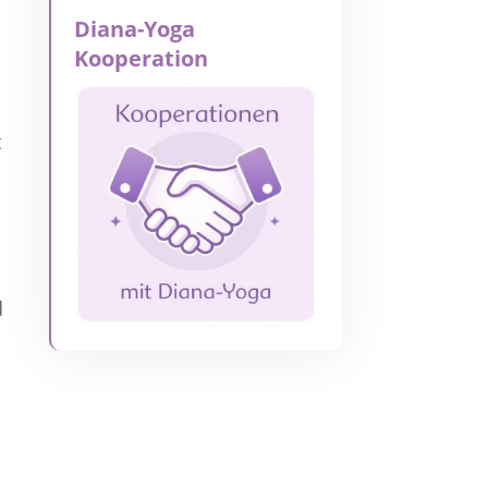
Diana-Yoga
Kooperation
t
d
n
n