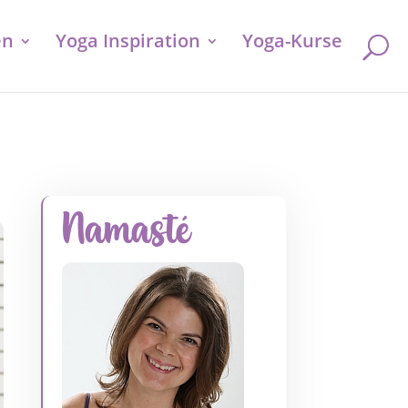
en
Yoga Inspiration
Yoga-Kurse
Namasté