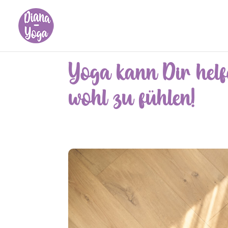
Yoga kann Dir helf
wohl zu fühlen!