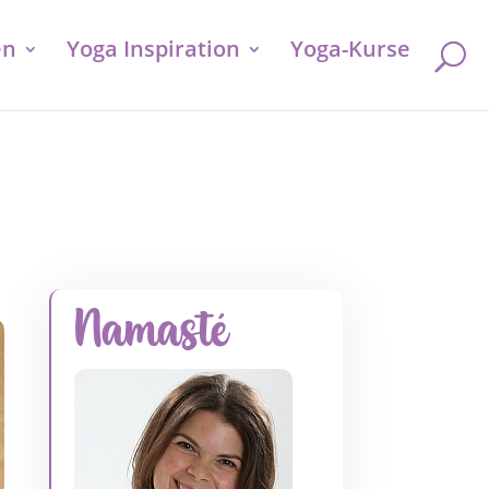
en
Yoga Inspiration
Yoga-Kurse
Namasté