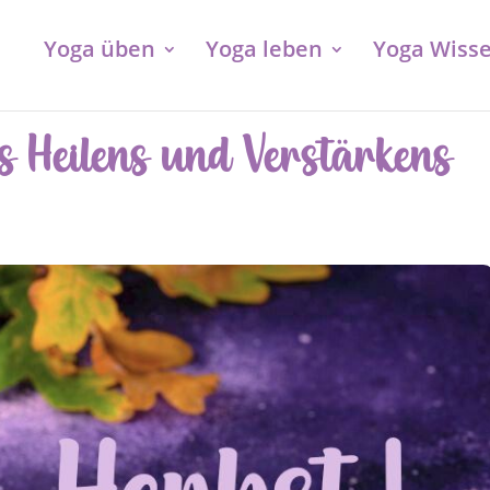
Yoga üben
Yoga leben
Yoga Wiss
es Heilens und Verstärkens