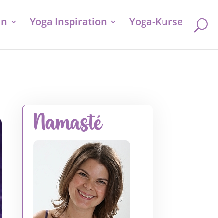
en
Yoga Inspiration
Yoga-Kurse
Namasté