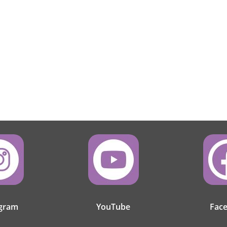
agram
YouTube
Fac