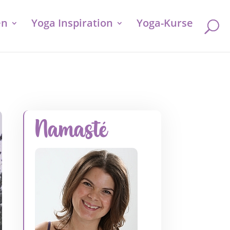
en
Yoga Inspiration
Yoga-Kurse
Namasté