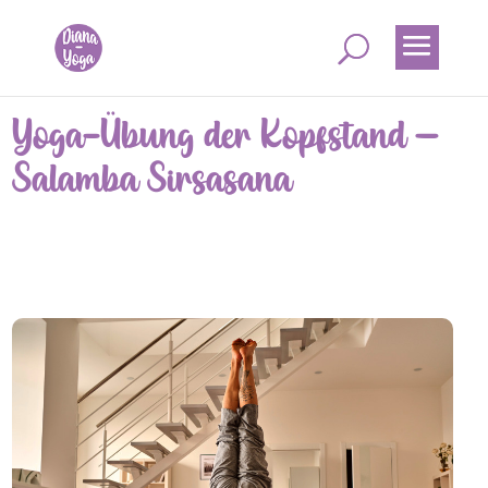
Yoga-Übung der Kopfstand –
Salamba Sirsasana