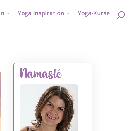
en
Yoga Inspiration
Yoga-Kurse
Namasté