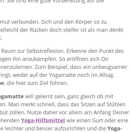
. Sie sind eine gute Vorbereitung auf die
emut verbunden. Sich und den Körper so zu
ielleicht der Rücken doch steifer ist als man denkt
.
Raum zur Selbstreflexion. Erkenne den Punkt des
gen ihn anzukämpfen. So eröffnen sich Dir
ennenzulernen. Zum Beispiel, dass ein unbeugsamer
ringt, weder auf der Yogamatte noch im Alltag.
be
, die hier zum Ziel führen.
ogamatte
will gelernt sein, ganz gleich ob mit
n. Man merkt schnell, dass das Sitzen auf Stühlen
but zollen. Nutze daher vor allem am Anfang Deiner
stehenden
Yoga-Hilfsmittel
wie einen Gurt oder eine
e leichter und besser aufzurichten und die
Yoga-