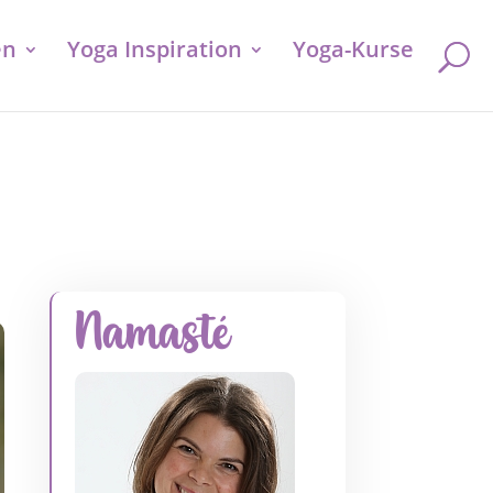
en
Yoga Inspiration
Yoga-Kurse
Namasté