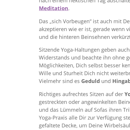
nach einem hektischen Tag abschalten
Meditation
.
Das „sich Vorbeugen“ ist auch mit D
akzeptieren wie er ist, gerade wenn v
und die hinteren Beinsehnen verkürzt
Sitzende Yoga-Haltungen geben auch 
Widerstands und beachte ihn ohne ge
Möglichkeiten, Dich selbst besser k
Wille und Sturheit Dich nicht weiterb
Vielmehr sind es
Geduld
und
Hinga
Richtiges aufrechtes Sitzen auf der
Y
gestreckten oder angewinkelten Beine
und das Lümmeln auf Sofas ihren Tri
Yoga-Praxis alle Dir zur Verfügung 
gefaltete Decke, um Deine Wirbelsäul