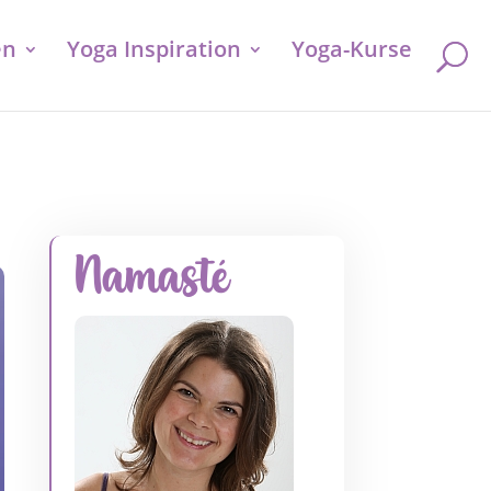
en
Yoga Inspiration
Yoga-Kurse
Namasté