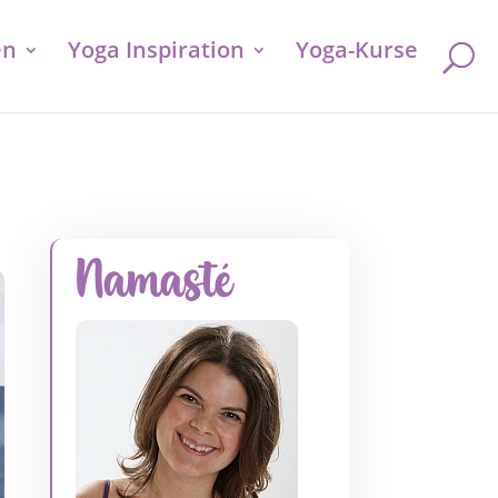
en
Yoga Inspiration
Yoga-Kurse
Namasté