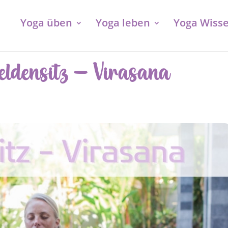
Yoga üben
Yoga leben
Yoga Wiss
ldensitz – Virasana