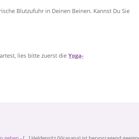
frische Blutzufuhr in Deinen Beinen. Kannst Du Sie
artest, lies bitte zuerst die
Yoga-
en gehen
- […] Heldensitz (Virasana) ist hervorragend geeign