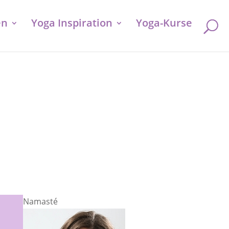
en
Yoga Inspiration
Yoga-Kurse
Namasté